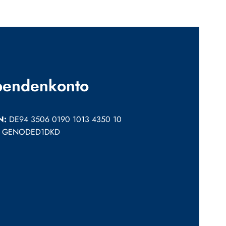
pendenkonto
N:
DE94 3506 0190 1013 4350 10
:
GENODED1DKD