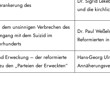
Dr. Sigrid Lek
Verankerung des
und die kirchl
n dem unsinnigen Verbrechen des
Dr. Paul Weßel
mgang mit dem Suizid im
Reformierten in
hrhunderts
d Erweckung – der reformierte
Hans-Georg Ulr
g zu den „Parteien der Erweckten“
Annäherungsve