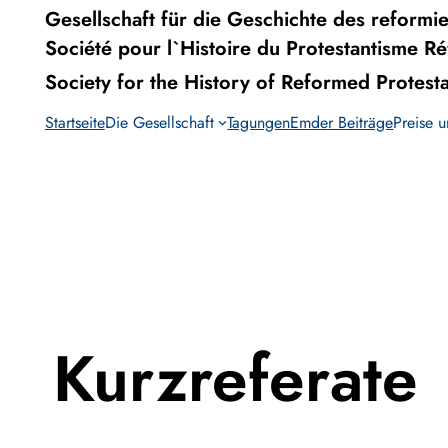
Gesellschaft für die Geschichte des reformie
Direkt
Société pour l`Histoire du Protestantisme R
zum
Society for the History of Reformed Protest
Inhalt
Startseite
Die Gesellschaft
Tagungen
Emder Beiträge
Preise 
wechseln
Kurzreferate