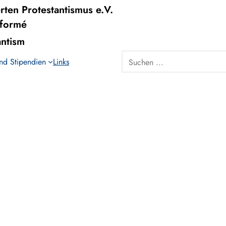
rten Protestantismus e.V.
éformé
antism
Search
und Stipendien
Links