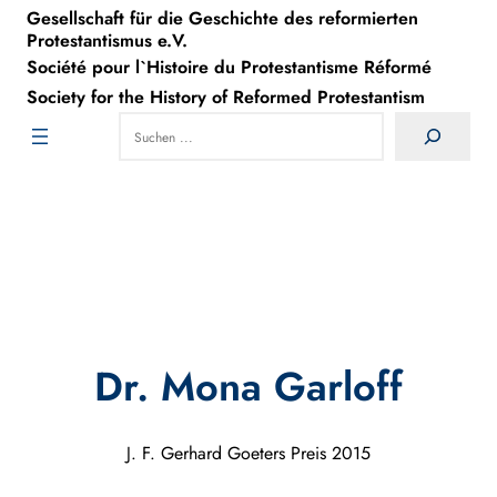
Gesellschaft für die Geschichte des reformierten
Direkt
Protestantismus e.V.
zum
Société pour l`Histoire du Protestantisme Réformé
Inhalt
Society for the History of Reformed Protestantism
wechseln
Search
Dr. Mona Garloff
J. F. Gerhard Goeters Preis 2015